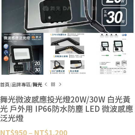
首頁
品牌專區
舞光
舞光微波感應投光燈20W/30W 白光黃
光 戶外用 IP66防水防塵 LED 微波感應
泛光燈
NT$
950
–
NT$
1,200