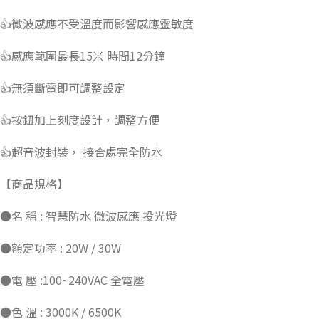
👍微波感應不受溫度而影響感應靈敏度
👍感應範圍最長15米 時間12分鐘
👍無須斷電即可調整設定
👍按鈕加上刻度設計，調整方便
👍超音波封裝， 接合處完全防水
【商品規格】
●名 稱 : 智慧防水 微波感應 投光燈
●額定功率 : 20W / 30W
●電 壓 :100~240VAC 全電壓
●色 溫 : 3000K / 6500K