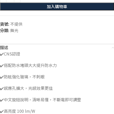
加入購物車
貨號:
不提供
分類:
舞光
描述
✔️CNS認證
✔️搭配防水堵頭大大提升防水力
✔️防眩強化玻璃，不刺眼
✔️感應孔擴大，光感效果更佳
✔️中文旋鈕說明，清晰易懂，不斷電即可調整
✔️高亮度 100 lm/W