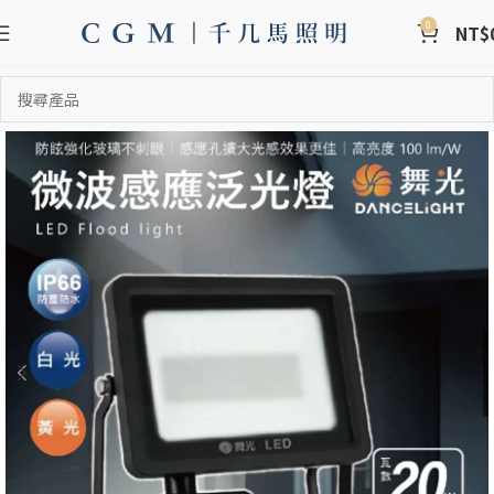
0
NT$