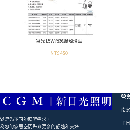
舞光15W微笑黑殼環型
NT$
450
營
南寮
滿足您不同的照明需求，
平日 
為您的家居空間帶來更多的舒適和美好。