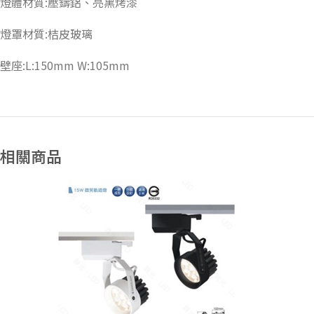
燈體材質:壓鑄鋁、亮黑烤漆
燈罩材質:桔皮玻璃
壁座:L:150mm W:105mm
相關商品