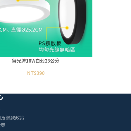
舞光牌18W白殼23公分
NT$
390
心
市
知及退款政策
政策