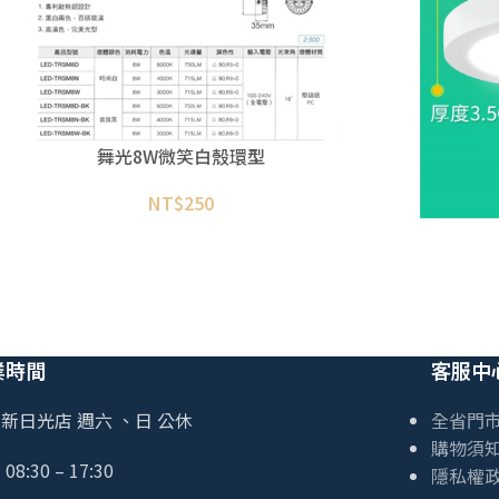
舞光8W微笑白殼環型
NT$
250
業時間
客服中
新日光店 週六 、日 公休
全省門
購物須
08:30 – 17:30
隱私權