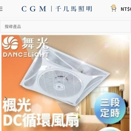
0
NT$