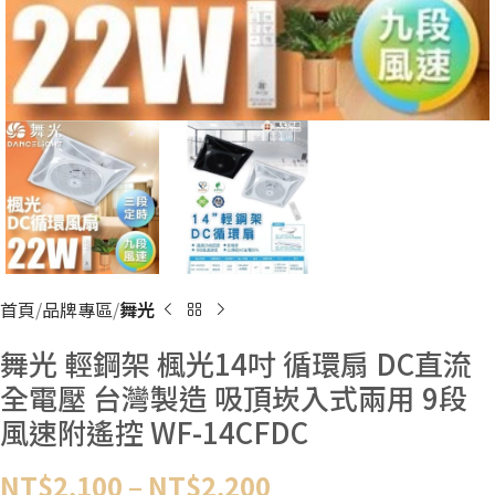
首頁
品牌專區
舞光
舞光 輕鋼架 楓光14吋 循環扇 DC直流
全電壓 台灣製造 吸頂崁入式兩用 9段
風速附遙控 WF-14CFDC
NT$
2,100
–
NT$
2,200