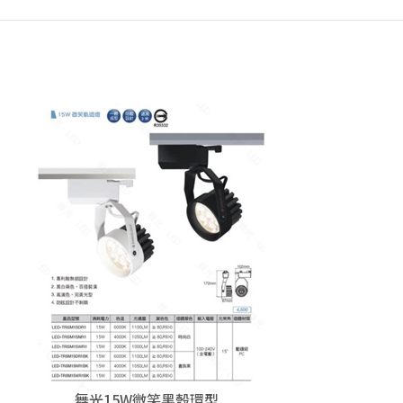
舞光15W微笑黑殼環型