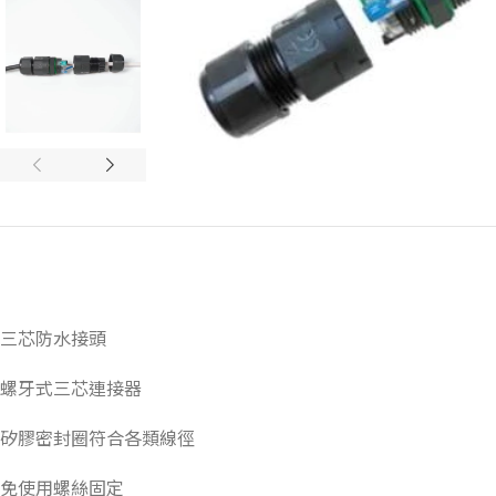
三芯防水接頭
螺牙式三芯連接器
矽膠密封圈符合各類線徑
免使用螺絲固定