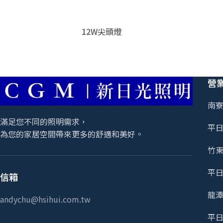
12W尖頭燈
營
南寮
滿足您不同的照明需求，
平日 
為您的家居空間帶來更多的舒適和美好。
竹東
平日 
信箱
龍潭
andychu@hsihui.com.tw
平日 