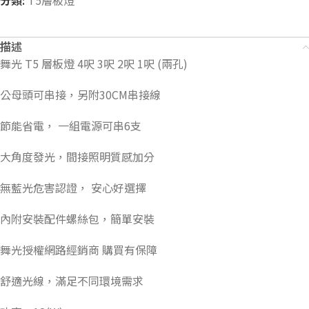
分類:
T5層板燈
描述
舞光 T5 層板燈 4呎 3呎 2呎 1呎 (兩孔)
公母頭可串接，另附30CM串接線
節能省電， 一組電源可串6支
大角度發光，間接照明質感加分
無藍光危害認證， 安心好選擇
內附安裝配件螺絲包，簡單安裝
舞光授權網路經銷商 購買有保障
舒適光線，滿足不同環境需求