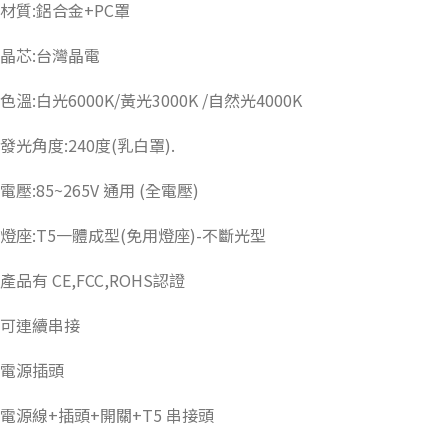
材質:鋁合金+PC罩
晶芯:台灣晶電
色溫:白光6000K/黃光3000K /自然光4000K
發光角度:240度(乳白罩).
電壓:85~265V 通用 (全電壓)
燈座:T5一體成型(免用燈座)-不斷光型
產品有 CE,FCC,ROHS認證
可連續串接
電源插頭
電源線+插頭+開關+T5 串接頭