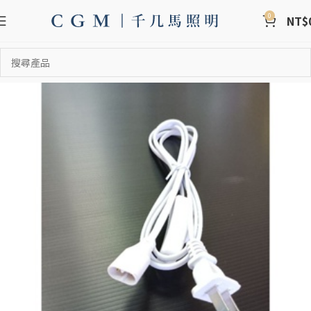
0
NT$