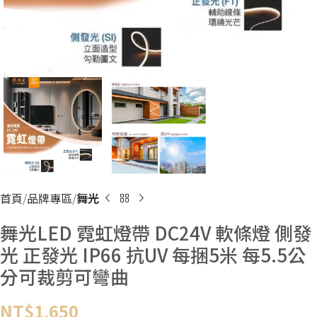
首頁
品牌專區
舞光
舞光LED 霓虹燈帶 DC24V 軟條燈 側發
光 正發光 IP66 抗UV 每捆5米 每5.5公
分可裁剪可彎曲
NT$
1,650