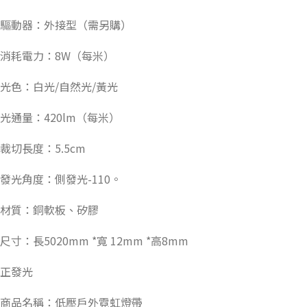
驅動器：外接型（需另購）
消耗電力：8W（每米）
光色：白光/自然光/黃光
光通量：420lm（每米）
裁切長度：5.5cm
發光角度：側發光-110。
材質：銅軟板、矽膠
尺寸：長5020mm *寬 12mm *高8mm
正發光
商品名稱：低壓戶外霓虹燈帶