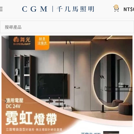
0
NT$