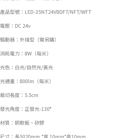
產品型號：LED-35NT24V8DFT/NFT/WFT
電壓：DC 24v
驅動器：外接型（需另購）
消耗電力：8W（每米）
光色：白光/自然光/黃光
光通量：800lm（每米）
裁切長度：5.5cm
發光角度：正發光-130°
材質：銅軟板、矽膠
尺寸：長5020mm *寬 10mm*高10mm