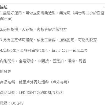
描述
1.靈活好運用、可做立面彎曲造型、無光斑（請勿彎曲小於直徑
60mm)
2.是用櫥櫃、天花板、夾板等需光帶地方
3.另有固定條可搭配、依施工需要、加強固定，可避免脫落
4.每捆5米，最多可串接 10米、每5.5 公分一裁切單位
內附配件，含電源線、中間接、固定扣、螺絲、尾塞
側發光
商品名稱：低壓戶外霓虹燈帶（戶外專用）
產品型號：LED-35NT24V8DSI/NSI/SI
電壓：DC 24V