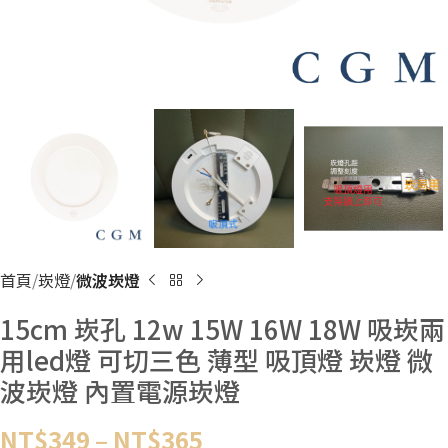
首頁
崁燈
微波崁燈
15cm 崁孔 12w 15W 16W 18W 吸崁兩
用led燈 可切三色 薄型 吸頂燈 崁燈 微
波崁燈 內置電源崁燈
NT$
349
–
NT$
365