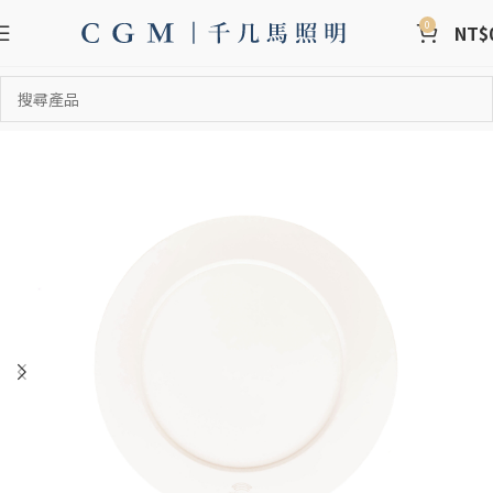
0
NT$