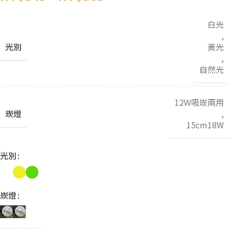
白光
,
光別
黃光
,
自然光
12W吸崁兩用
崁燈
,
15cm18W
光別
崁燈