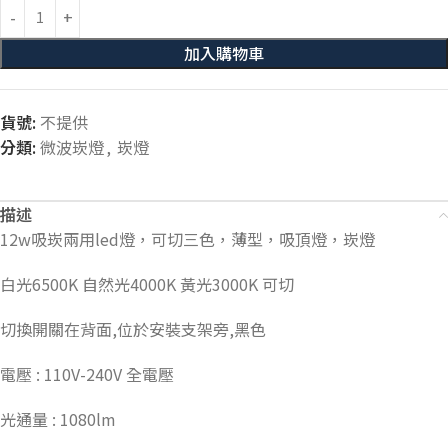
加入購物車
貨號:
不提供
分類:
微波崁燈
,
崁燈
描述
12w吸崁兩用led燈，可切三色，薄型，吸頂燈，崁燈
白光6500K 自然光4000K 黃光3000K 可切
切換開關在背面,位於安裝支架旁,黑色
電壓 : 110V-240V 全電壓
光通量 : 1080lm