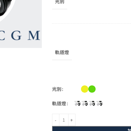
光別
軌道燈
光別
軌道燈