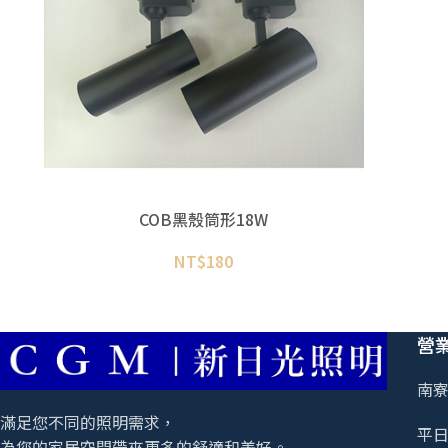
COB黑殼筒形18W
NT$
180
營
南寮
滿足您不同的照明需求，
平日 
為您的家居空間帶來更多的舒適和美好。