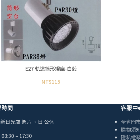
E27 軌道筒形燈座-白殼
NT$
115
業時間
客服中
新日光店 週六 、日 公休
全省門
購物須
08:30 – 17:30
隱私權