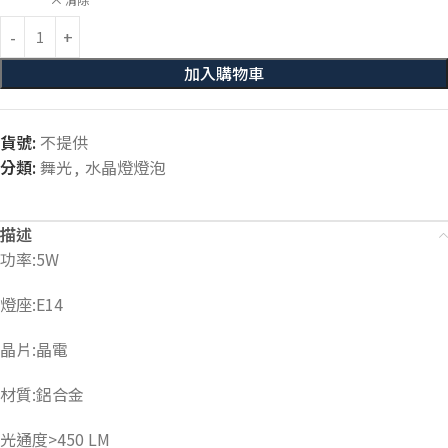
加入購物車
貨號:
不提供
分類:
舞光
,
水晶燈燈泡
描述
功率:5W
燈座:E14
晶片:晶電
材質:鋁合金
光通度>450 LM