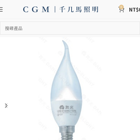
0
NT$