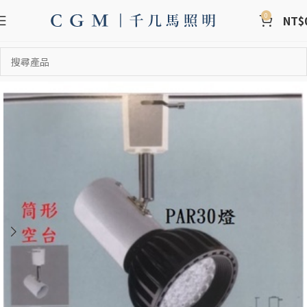
0
NT$