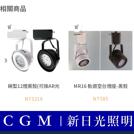
相關商品
碗型12燈黑殼(可換AR光
MR16 軌道空台燈座-黑殼
源)
NT$
85
NT$
219