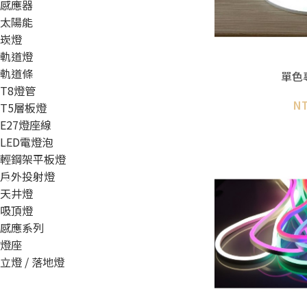
感應器
太陽能
崁燈
軌道燈
軌道條
單色
T8燈管
N
T5層板燈
E27燈座線
LED電燈泡
輕鋼架平板燈
戶外投射燈
天井燈
吸頂燈
感應系列
燈座
立燈 / 落地燈