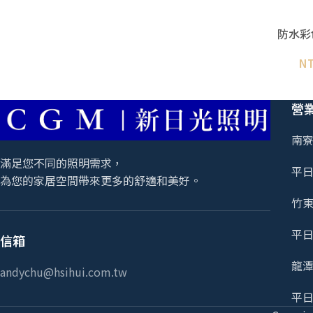
防水彩
N
營
南寮
滿足您不同的照明需求，
平日 
為您的家居空間帶來更多的舒適和美好。
竹東
平日 
信箱
龍潭
andychu@hsihui.com.tw
平日 