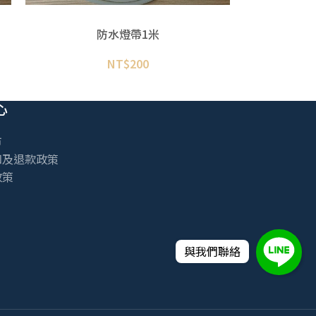
防水燈帶1米
NT$
200
心
市
知及退款政策
政策
與我們聯絡